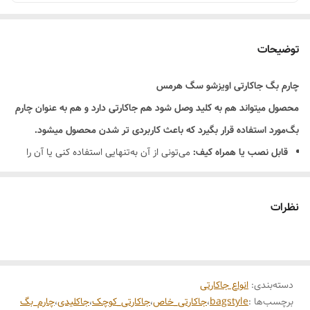
توضیحات
چارم بگ جاکارتی اویزشو سگ هرمس
محصول میتواند هم به کلید وصل شود هم جاکارتی دارد و هم به عنوان چارم
بگ‌مورد استفاده قرار بگیرد که باعث کاربردی تر شدن محصول میشود.
قابل نصب یا همراه کیف:
می‌تونی از آن به‌تنهایی استفاده کنی یا آن را
داخل کیف قرار دهی یا به کیف متصل کنی
مناسب هدیه:
طراحی مناسب برای هدیه دادن — زنانه و مردانه، رسمی و
نظرات
روزمره
مزایا:
جابجایی کارت‌ها راحت‌تر می‌شود
دسته‌بندی
:
انواع جاکارتی
کارت‌ها کمتر آسیب می‌بینند چون داخل یک محصول محافظ قرار دارند
برچسب‌ها :
bagstyle
،
جاکارتی_خاص
،
جاکارتی_کوچک
،
جاکلیدی
،
چارم_بگ
ظاهر شیک و آراسته برای کسانی که به جزئیات سبک فردی‌شان اهمیت