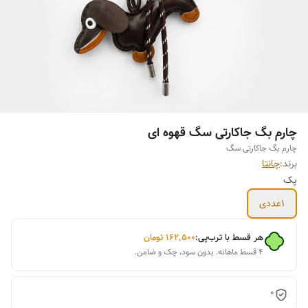
چارم بگ جاکارتی سگ قهوه ای
چارم بگ جاکارتی سگ
برند:
چانتا
پک
1عددی
هر قسط با ترب‌پی:
۱۶۲٬۵۰۰
تومان
۴ قسط ماهانه. بدون سود، چک و ضامن.
0