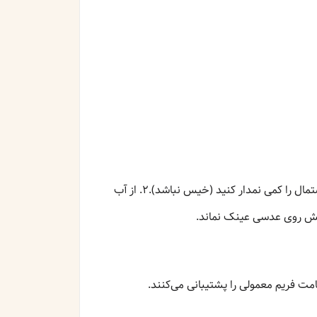
نحوه نگهداری و تمیز کردن جا عینکی چرمی۱. تمیز کردن: با دستمال نرم و خشک گرد و خاک را بگیرید. در صورت لزوم، دستمال را کمی نمدار کنید (خیس نباشد).۲. از آب