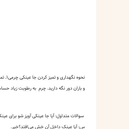
و باران دور نگه دارید. چرم به رطوبت زیاد حساس است.۳. داخل جا عینکی را با دستمال میکروفیبر تمیز کنید تا خط و خش 
سوالات متداول: آیا جا عینکی آویز شو برای عینک‌های بزرگ مناسب است؟بله
س: آیا عینک داخل آن خش می‌افتد؟خیر.