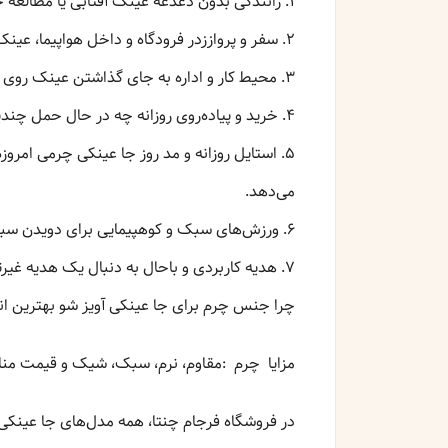
۱. رانندگی بدون دغدغه عینک آفتابی یا مطالعه خود را به کمربند یا آفتابگیر خودرو آویزان کنید تا همیشه دم دست باشد.
۲. سفر و پرواززدر فرودگاه و داخل هواپیما، عینک خود را گم نمی‌کنید. آن را به بند کوله یا کمربند شلوار وصل کنید.
۳. محیط کار و اداره به جای گذاشتن عینک روی میز (که ممکن است بیفتد یا خط بیفتد)، آن را به یقه یا کمربند خود آویزان کنید.
۴. خرید و پیاده‌روی روزانه چه در حال حمل چندین کیسه خرید باشید، چه در حال گشت زدن در مرکز خرید، عینکتان همیشه همراه و ایمن است.
۵. استایل روزانه و مد روز جا عینکی چرمی ام
می‌دهد.
۶. ورزش‌های سبک و کوهپیمایی برای دویدن سبک، پیاده‌روی در طبیعت یا دوچرخه‌سواری، عینک خود را محکم و ایمن همراه داشته باشید.
۷. هدیه کاربردی و باحال به دنبال یک هدیه غیرتکراری و مفید برای دوست یا همکار خود هستید؟ جا عینکی آویز شو چرمی، هم شیک است، هم همیشه استفاده می‌شود.
چرا جنس چرم برای جا عینکی آویز شو بهترین ا
مزایا چرم :مقاوم، نرم، سبک، شیک و قیمت منا
در فروشگاه فرجام چنتا، همه مدل‌های جا عینکی 