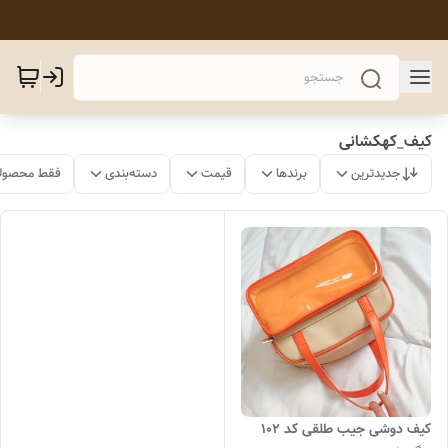
کیف_کهکشانی
جدیدترین
برندها
قیمت
دسته‌بندی
فقط محصولا
کیف دوشی جیب طلقی کد 102