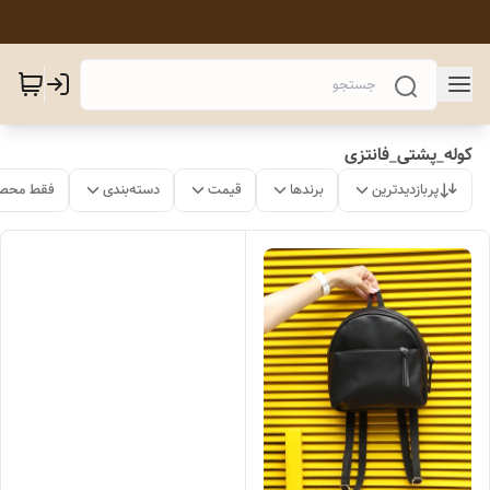
کوله_پشتی_فانتزی
پربازدیدترین
برندها
قیمت
دسته‌بندی
فقط محصو