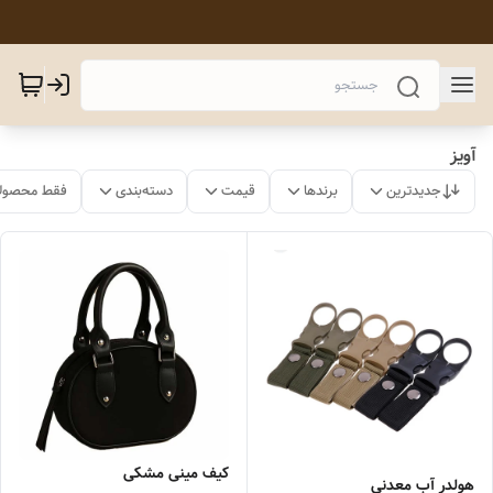
آویز
جدیدترین
برندها
قیمت
دسته‌بندی
فقط محصولا
کیف مینی مشکی
هولدر آب معدنی