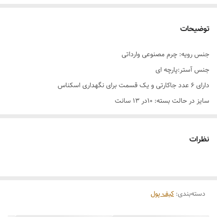
توضیحات
جنس رویه: چرم مصنوعی وارداتی
جنس آستر:پارچه ای
دارای ۶ عدد جاکارتی و یک قسمت برای نگهداری اسکناس
سایز در حالت بسته: 10در 13 سانت
مراقبت ها:
-دور از رطوبت نگهداری شود.
نظرات
_با آب شسته نشود،برای تمیز کردن محصول میتوانید ابتدا محصول را با یک
دستمال مرطوب تمیز نمایید سپس با یک دستمال خشک رطوبت را بگیرید
_از اسپری کردن و پاک کردن محصول با پاک‌کننده های الکلی پرهیز شود.
دسته‌بندی
:
کیف پول