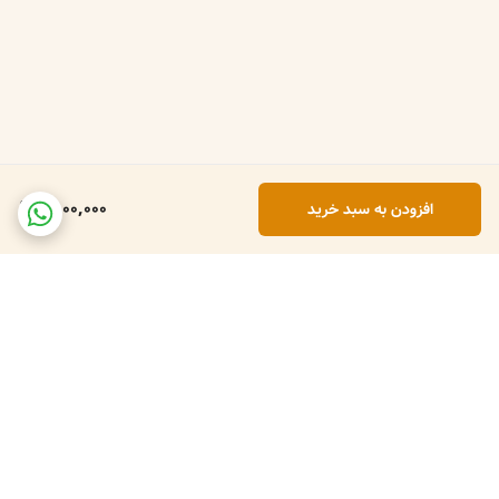
اما فقط قسمت های توری با دست و شوینده ملایم شسته شود و از خیس
کردن یراق بپرهیزید. کیف را در جای خشک و خنک نگهداری کنید.
✨ **ما تولیدکننده هستیم!**
برخلاف بسیاری از فروشگاه‌ها، فرجام چانتا خودشان محصولات را طراحی و
تولید می‌کنند. این یعنی:
✅ کنترل کامل بر کیفیت از صفر تا صد
2,100,000
افزودن به سبد خرید
✅ قیمت‌های منصفانه‌تر (بدون واسطه)
✅ امکان اعمال تغییرات دلخواه روی محصولات
🛒 **فروش عمده نیز داریم**
اگر صاحب فروشگاه، بوتیک، استودیو یا کسب‌وکار هستید و به دنبال تأمین
عمده کیف توری گیپور با کیفیت و قیمت مناسب می‌گردید، ما همراه شما
هستیم.
برای استعلام قیمت عمده و ثبت سفارش، با ما تماس بگیرید:
برگشت به بالا
📞 ۰۹۱۱۱۳۹۵۹۰۷