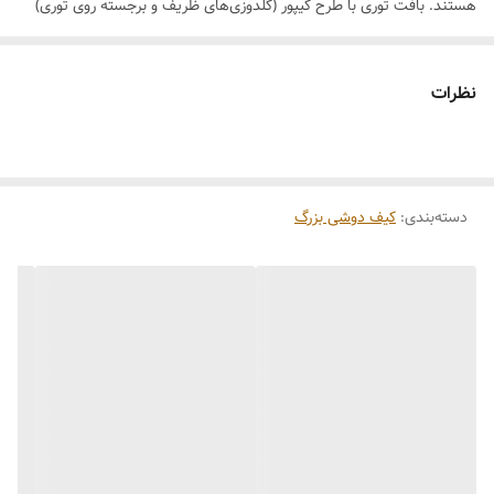
هستند. بافت توری با طرح گیپور (گلدوزی‌های ظریف و برجسته روی توری)
حس لاکچری، ظرافت و هنر دست را به استایل شما هدیه می‌دهد. رنگ
مشکی نماد شیکی، اعتماد به نفس و جسارت است که شما را در میان جمع
نظرات
متمایز می‌کند. طراحی منحنی و قطره‌ای این کیف، آن را از سایر کیف‌های
معمولی متمایز کرده است.
**ویژگی‌های کلیدی:**
دسته‌بندی
:
کیف دوشی بزرگ
✅ **ابعاد بزرگ و جادار (۴۵×۵۵ سانتیمتر)** – فضای کافی برای حمل
وسایل روزمره، خرید، کتاب، لپ‌تاپ، لباس اضافه و هر آنچه در طول روز نیاز
دارید. مناسب برای کار، دانشگاه، سفر و خرید.
✅ **طراحی خاص مدل قطره** – فرم منحنی و قطره‌ای کیف، ظاهری نرم،
شیک و چشم‌نواز به آن بخشیده است. این طراحی منحصربه‌فرد، کیف را از
بقیه متمایز می‌کند.
✅ **بافت توری با طرح گیپور** – توری ظریف با گلدوزی‌های برجسته و
طرح‌های گیپور، حس لاکچری، لطافت و هنر دست را به کیف بخشیده است.