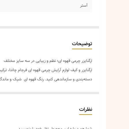
آستر
توضیحات
ارگنایزر چرمی قهوه ای؛ نظم و زیبایی در سه سایز مختلف
ارگنایزر و کیف لوازم آرایش چرمی قهوه ای فرجام چانتا، ت
دسته‌بندی و سازماندهی کنید. رنگ قهوه ای شیک و ماندگا
**ویژگی‌های کلیدی:**
✅ **جنس چرم وارداتی با کیفیت بالا** – چرمی لطیف، زیب
✅ **سه سایز متنوع و کاربردی (قابل خرید تکی یا ست کا
نظرات
| سایز | ابعاد (سانتی‌متر) | کاربرد پیشنهادی |
|------|-------------------|------------------|
شما هم درباره این محصول نظر خود را بنویسید.