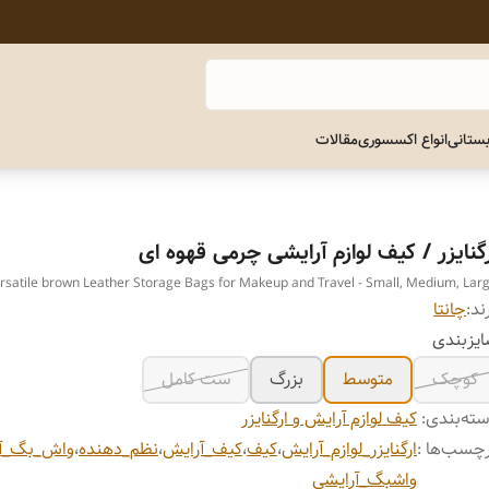
ستانی
انواع اکسسوری
مقالات
رگنایزر / کیف لوازم آرایشی چرمی قهوه ای
rsatile brown Leather Storage Bags for Makeup and Travel - Small, Medium, Lar
ند:
چانتا
یزبندی
کوچک
متوسط
بزرگ
ست کامل
ته‌بندی
:
کیف لوازم آرایش و ارگنایزر
چسب‌ها :
ارگنایزر_لوازم_آرایش
،
کیف
،
کیف_آرایش
،
نظم_دهنده
،
واش_بگ_آر
واشبگ_آرایشی