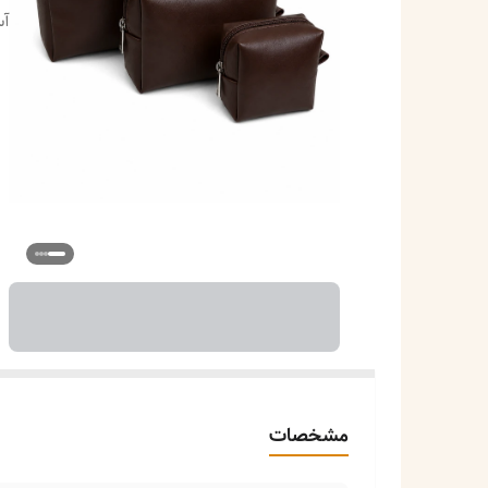
آس
مشخصات