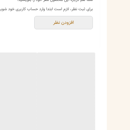
| **کوچک** | ۹ × ۷ × ۵ | آویز کردن به عنوان چارم بگ، نگهداری لوازم ریز آرایشی (رژ، ریمل، مداد چشم)، جا مسافرتی جمع‌وجور |
برای ثبت نظر، لازم است ابتدا وارد حساب کاربری خود شوید
| **متوسط** | ۱۶ × ۱۰ × ۷ | کیف لوازم آرایش روزمره، سازماندهی وسایل ضروری داخل کیف دستی |
افزودن نظر
| **بزرگ** | ۲۴ × ۱۴ × ۸ | کیف دوشی (با تهیه بند جداگانه)، ارگنایزر داخل چمدان مسافرتی، نگهداری وسایل آرایشی بیشتر |
✅ **ست کامل شامل هر سه سایز** – برای استفاده همزمان 
✅ **چندکاربردی (کیف آرایشی، ارگنایزر، کیف دوشی، آویز)*
به عنوان آویز به کیف متصل کرد.
✅ **دوخت مستحکم، یراق و زیپ مقاوم** – برای حفظ امنی
✅ **رنگ قهوه ای شیک و همیشه مد** – رنگی کلاسیک، لطیف 
**این محصول برای چه کسانی و چه موقعیت‌هایی مناس
- افرادی که به نظم و دسته‌بندی وسایل خود اهمیت می‌دهن
- مسافران حرفه‌ای که به دنبال بهینه‌سازی فضای چمدان ه
- خانم‌هایی که می‌خواهند داخل کیف دستی خود نظم کامل 
- کسانی که به دنبال یک کیف لوازم آرایش شیک و هماهنگ
- به عنوان هدیه‌ای کاربردی و زیبا برای دوستان و خانواده