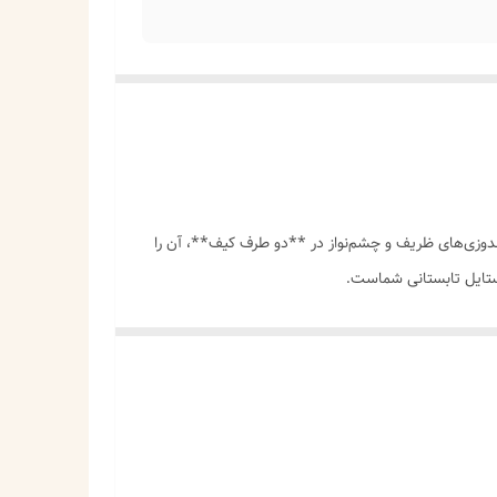
دوزی‌های ظریف و چشم‌نواز در **دو طرف کیف**، آن را
ستایل تابستانی شماست.
، بطری آب و سایر وسایل شخصی. ایده‌آل برای ساحل، استخر،
‌شود کیف از هر زاویه‌ای که دیده شود، زیبا و
ی دارد.