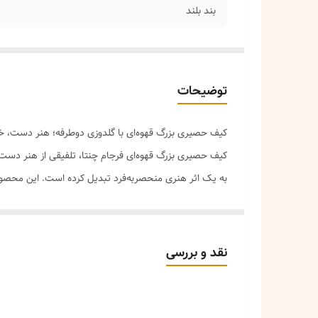
بند بلند
توضیحات
کیف حصیری بزرگ قهوه‌ای با گلدوزی دوطرفه؛ هنر دست، خ
کیف حصیری بزرگ قهوه‌ای فرجام چنتا، تلفیقی از هنر دست
به یک اثر هنری منحصربه‌فرد تبدیل کرده است. این محصو
**ویژگی‌های کلیدی:**
✅ **ابعاد بزرگ و جادار (۵
پیک‌نیک و سفرهای یک‌روزه.
نقد و بررسی
✅ **گلدوزی دوطرفه (نقطه قوت ویژه و منحصربه‌فرد)** – 
چشمگیر باشد.
✅ **دسته چرمی کرم رنگ** – دسته چرم مصنوعی با کیفیت ب