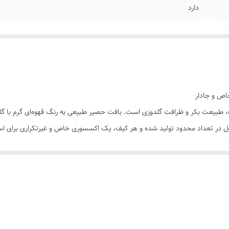
دارد
اص و جادار
، طبیعت بکر و ظرافت گلدوزی است. بافت حصیر طبیعی به رنگ قهوه‌ای گرم با گل
ل در تعداد محدود تولید شده و هر کیف، یک اکسسوری خاص و غیرتکراری برای ا
۴×۲۸×۱۰ سانتیمتر)** – فضای کافی برای حمل حوله ساحلی، لباس اضافه، کرم ضدآفتاب، عینک، کتاب
گلدوزی‌های ظریف و شیک روی هر دو طرف کیف نقش بسته است. این ویژگی باعث می
ه رنگ کرم روشن که با بافت حصیری قهوه‌ای و گلدوزی‌ها، هماهنگی فوق‌العاده‌ا