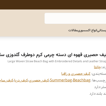
ستانی
انواع اکسسوری
مقالات
یف حصیری قهوه ای دسته چرمی کرم دوطرف گلدوزی سای
Large Woven Straw Beach Bag with Embroidered Details and Leather Stra
ند:
چانتا
ته‌بندی
:
کیف حصیری و رافیا
چسب‌ها :
Beachbag
،
Summerbag
،
کیف_حصیری
،
کیف_دریا
،
کیف_ساح
تر
:
دارد
د بلند
:
دارد