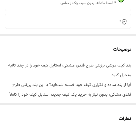
۴ قسط ماهانه. بدون سود، چک و ضامن.
0
توضیحات
بند کیف دوشی برزنتی طرح فندی مشکی؛ استایل کیف خود را در چند ثانیه
متحول کنید
آیا از بند ساده و تکراری کیف خود خسته شده‌اید؟ با این بند برزنتی طرح
فندی مشکی، بدون نیاز به خرید یک کیف جدید، استایل کیف خود را کاملاً
تغییر دهید. ترکیب استحکام برزنت با طرح شیک و الهام گرفته از برند
معروف فندی (Fendi)، این بند را به یک اکسسوری خاص و جذاب تبدیل
نظرات
کرده است. رنگ مشکی، آن را به گزینه‌ای ایده‌آل برای ست شدن با هر نوع
کیف و لباسی تبدیل می‌کند.