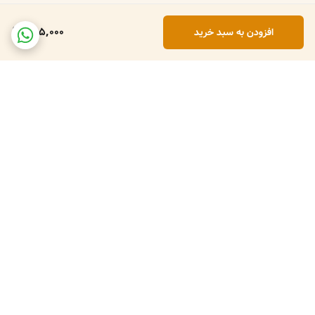
ندهند.
455,000
افزودن به سبد خرید
👈 **همین حالا سفارش دهید با ارسال فوری و ضمانت بازگشت کالا.**
برگشت به بالا
ارسال فوری
پشتیبانی روزانه