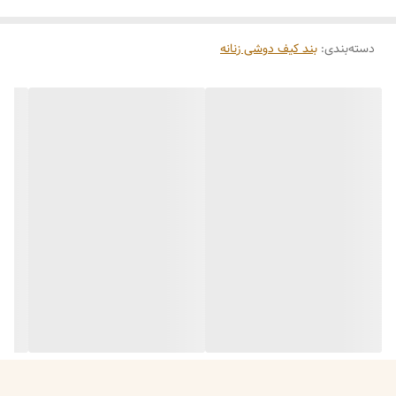
**ویژگی‌های کلیدی:**
دسته‌بندی
:
بند کیف دوشی زنانه
✅ **جنس برزنت مقاوم و بادوام** – مستحکم، سبک و خنک. مناسب
برای استفاده روزمره و تحمل وزن کیف در طولانی مدت.
✅ **عرض استاندارد ۳.۵ سانتیمتر** – نه آنقدر پهن که سنگینی کند و نه
آنقدر باریک که به شانه فشار بیاورد. تعادل عالی بین راحتی و زیبایی.
✅ **طول بلند ۱۳۰ سانتیمتر با قابلیت تنظیم** – قابل استفاده به عنوان
بند دوشی، کراس بادی (آویز از روی شانه مخالف) و حتی آویز گردنی.
✅ **یراق وارداتی با کیفیت** – مقاوم در برابر زنگ‌زدگی و تغییر رنگ. دوام
بالا در استفاده روزمره.
✅ **طرح فندی مشکی شیک و لاکچری** – ترکیبی از طرح کلاسیک فندی
با رنگ مشکی شیک. این بند به ساده‌ترین کیف‌ها هم جلوۀ خاص و لوکس
می‌بخشد.
✅ **قابل شستشو** – برخلاف بندهای چرمی، این بند برزنتی را می‌توان به
راحتی با آب ولرم و شوینده ملایم شست.