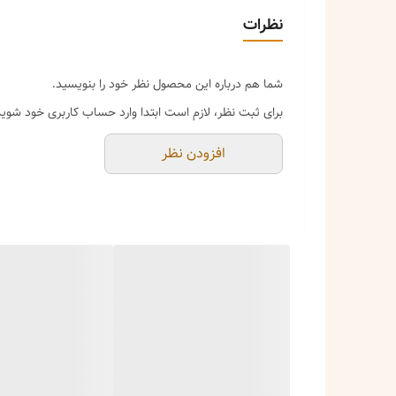
✅ **عرض استاندارد ۳.۵ سانتیمتر** – نه آنقدر پهن که سنگینی کند و نه آنقدر باریک که به شانه فشار بیاورد. تعادل عالی بین راحتی و زیبایی.
نظرات
✅ **طول بلند ۱۳۰ سانتیمتر با قابلیت تنظیم** – قابل استفاده به عنوان بند دوشی، کراس بادی (آویز از روی شانه مخالف) و حتی آویز گردنی.
✅ **یراق وارداتی با کیفیت** – مقاوم در برابر زنگ‌زدگی و ت
شما هم درباره این محصول نظر خود را بنویسید.
✅ **طرح فندی شیک و لاکچری** – طرحی کلاسیک و چشم‌نوا
برای ثبت نظر، لازم است ابتدا وارد حساب کاربری خود شوید
رنگی هماهنگ است.
افزودن نظر
✅ **قابل شستشو** – برخلاف بندهای چرمی، این بند برزنتی
**کاربردهای دوچندان (یک بند، چند کاربری):**
| کاربرد |
| **بند جایگزین کیف** | بند فرسوده یا ساده کیف خود 
| **بند دوشی و کراس بادی** | با طول ۱۳۰ سانتیمتر، به راحتی قابل تنظیم برای هر نوع استایلی |
| **آویز گردنی گوشی** | توسط یک رابط ساده، به راح
**
این بند برای چه کسانی مناسب است؟
**