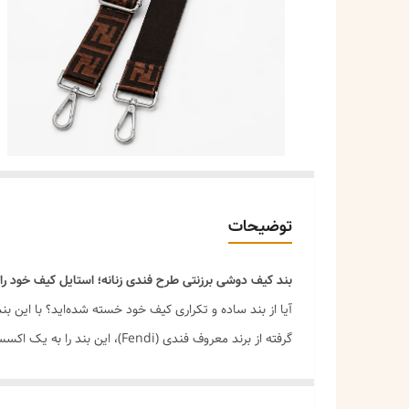
توضیحات
بند کیف دوشی برزنتی طرح فندی زنانه؛ استایل کیف خود را 
آیا از بند ساده و تکراری کیف خود خسته شده‌اید؟ با این ب
گرفته از برند معروف فندی (Fendi)، این بند را به یک اکسسوری خاص و جذاب تبدیل کرده است.
**
ویژگی‌های کلیدی
:**
✅ **جنس برزنت مقاوم و بادوام** – مستحکم، سبک و خنک