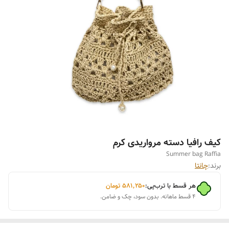
کیف رافیا دسته مرواریدی کرم
Summer bag Raffia
برند:
چانتا
هر قسط با ترب‌پی:
۵۸۱٬۲۵۰
تومان
۴ قسط ماهانه. بدون سود، چک و ضامن.