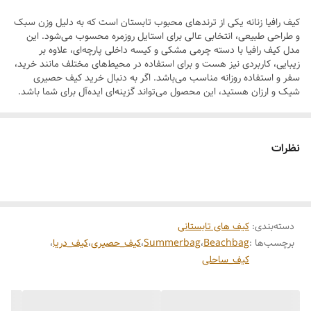
که حس طبیعت را به استایل شما می‌آورد. در کنار آن، دسته مرواریدی
کیف رافیا زنانه یکی از ترندهای محبوب تابستان است که به دلیل وزن سبک
باکیفیت، جلوه‌ای شیک و حس تابستانی به این طراحی افزوده . همچنین
و طراحی طبیعی، انتخابی عالی برای استایل روزمره محسوب می‌شود. این
وجود کیسه داخلی جمع‌شو، امنیت و نظم وسایل شخصی شما را تضمین
مدل کیف رافیا با دسته چرمی مشکی و کیسه داخلی پارچه‌ای، علاوه بر
زیبایی، کاربردی نیز هست و برای استفاده در محیط‌های مختلف مانند خرید،
می‌کند.
سفر و استفاده روزانه مناسب می‌باشد. اگر به دنبال خرید کیف حصیری
✨ مشخصات:
شیک و ارزان هستید، این محصول می‌تواند گزینه‌ای ایده‌آل برای شما باشد.
ابعاد: حدود 20 × 20 سانتی‌متر
متریال: رافیا دست‌بافت طبیعی + دسته مرواریدی
نظرات
بسته شدن: جمع شو با بند رافیایی
دارای کیسه داخلی جمع‌شو
این کیف، انتخابی فراتر از یک اکسسوری است؛
بیانگر سلیقه‌ای خاص، مینیمال و لوکس برای روزهایی که می‌خواهید متفاوت
دسته‌بندی
:
کیف های تابستانی
برچسب‌ها :
Beachbag
،
Summerbag
،
کیف_حصیری
،
کیف_دریا
،
دیده شوید
کیف_ساحلی
🚚 شرایط خرید
• ارسال سریع به سراسر کشور