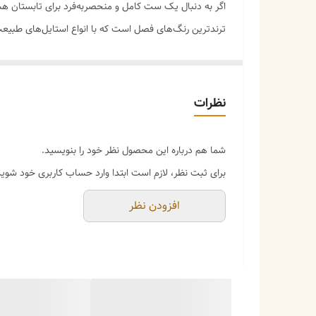
اگر به دنبال یک ست کامل و منحصربه‌فرد برای تابستان ه
ترندترین رنگ‌های فصل است که با انواع استایل‌های طبیعت‌گ
**ویژگی‌های کلیدی ست:**
✅ **کیف حصیری بزرگ (ابعاد ۳۵×۲۵×۸ سانتیمتر)** – فضای جادار و کافی برای همراه داشتن وسایل ضروری در سفرهای یک‌روزه، پیک‌نیک، خرید و ساحل.
✅ **بافت قیطانی با نخ طبیعی** – استحکام بالا و ظاه
نظرات
✅ **کلاه حصیری قیطانی هماهنگ** – محافظ عالی در براب
✅ **جنس حصیر طبیعی** – بادوام، سبک و خنک. مناسب ب
شما هم درباره این محصول نظر خود را بنویسید.
✅ **رنگ سبز ادامسی** – ترکیبی از سبز و خاکی، رنگی شی
برای ثبت نظر، لازم است ابتدا وارد حساب کاربری خود شوید
**این ست برای چه کسانی مناسب است؟**
افزودن نظر
- اگر به دنبال یک اکسسوری خاص و ست برای تابستان هس
- اگر طبیعت‌گردی و استایل بوهمین (Bohemian) دوست دارید
- اگر می‌خواهید در سفرهای یک‌روزه، پیک‌نیک یا ساحل،
- اگر به دنبال یک هدیه کامل و کاربردی برای دوستان یا خا
**راهنمای ست کردن:**