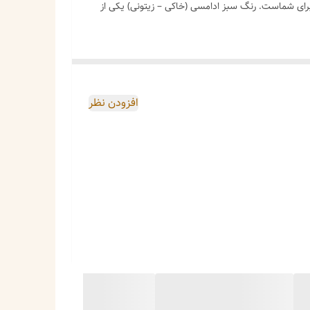
رای شماست. رنگ سبز ادامسی (خاکی – زیتونی) یکی از
افزودن نظر
باس‌های کتان ست می‌شود.