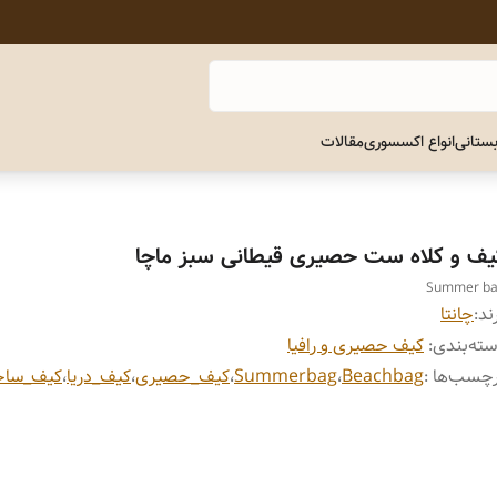
ستانی
انواع اکسسوری
مقالات
یف و کلاه ست حصیری قیطانی سبز ماچا
Summer b
ند:
چانتا
ته‌بندی
:
کیف حصیری و رافیا
چسب‌ها :
Beachbag
،
Summerbag
،
کیف_حصیری
،
کیف_دریا
،
کیف_ساح