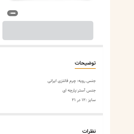
توضیحات
جنس رویه: چرم فانتزی ایرانی
جنس آستر:پارچه ای
سایز :12 در 21
مراقبت ها:
-دور از رطوبت نگهداری شود.
_با آب شسته نشود،برای تمیز کردن محصول میتوانید ابتد
نظرات