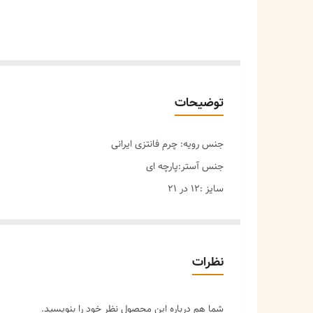
توضیحات
جنس رویه: چرم فانتزی ایرانی
جنس آستر:پارچه ای
سایز :12 در 21
مراقبت ها:
-دور از رطوبت نگهداری شود.
_با آب شسته نشود،برای تمیز کردن محصول میتوانید ابتد
نظرات
_از اسپری کردن و پاک کردن محصول با پاک‌کننده های الکل
شما هم درباره این محصول نظر خود را بنویسید.