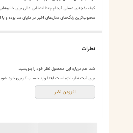
کیف بقچه‌ای عسلی فرجام چنتا انتخابی عالی برای خانم‌های
محبوب‌ترین رنگ‌های سال‌های اخیر در دنیای مد بوده و با ان
**ویژگی‌های کلیدی:**
✅ **ابعاد جمع‌وجور و کاربردی (۲۲×۱۵×۷ سانتیمتر)** – سایزی ایده‌آل برای حمل وسایل ضروری روزمره مثل گوشی، کیف پول، کارت‌ها، لوازم آرایش و عینک.
✅ **جنس چرم مصنوعی وارداتی با بافت لطیف** – حس نرم و 
نظرات
✅ - **بند دوشی کوتاه (متصل در عکس):** برای استفاده به
شما هم درباره این محصول نظر خود را بنویسید.
✅ **دو حالت استفاده در یک کیف** – حالت بقچه‌ای (بسته
برای ثبت نظر، لازم است ابتدا وارد حساب کاربری خود شوید
✅ **داخل کیف مجهز و منظم** – همراه با یک جاکارتی چر
افزودن نظر
✅ **رنگ عسلی گرم و شیک** – رنگی خاص، غیرتکراری و در 
**این کیف برای چه کسانی مناسب است؟**
- اگر به دنبال یک کیف خاص و در عین حال کلاسیک هستی
- اگر به رنگ‌های گرم و طبیعی (عسلی، قهوه‌ای، کرم) علاقه د
- اگر کیف می‌خواهید که هم برای مهمانی و هم استفاده رو