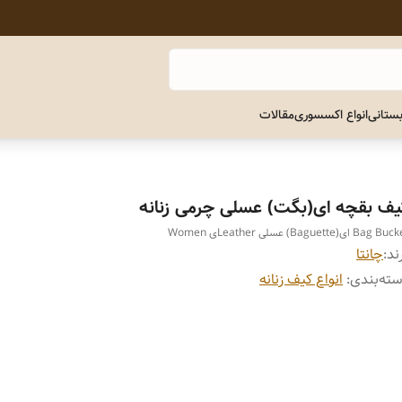
ستانی
انواع اکسسوری
مقالات
یف بقچه ای(بگت) عسلی چرمی زنانه
Bag  ای(Baguette) عسلی Leatherی Women
ند:
چانتا
ته‌بندی
:
انواع کیف زنانه