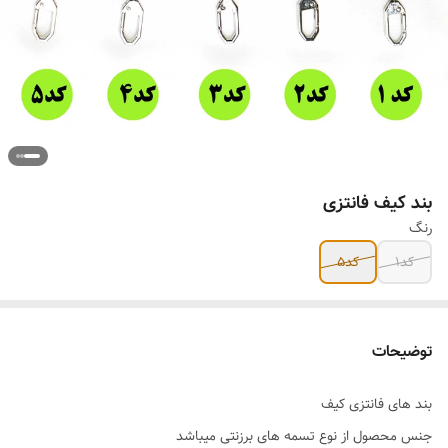
بند کیف فانتزی
رنگ
کد1
کد5
توضیحات
بند های فانتزی کیف
جنس محصول از نوع تسمه های برزنتی میباشد