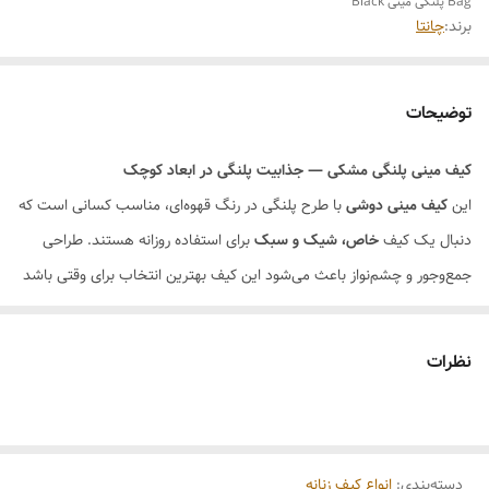
Bag پلنگی مینی Black
برند:
چانتا
توضیحات
کیف مینی پلنگی مشکی — جذابیت پلنگی در ابعاد کوچک
این
کیف مینی دوشی
با طرح پلنگی در رنگ قهوه‌ای، مناسب کسانی است که
دنبال یک کیف
خاص، شیک و سبک
برای استفاده روزانه هستند. طراحی
جمع‌وجور و چشم‌نواز باعث می‌شود این کیف بهترین انتخاب برای وقتی باشد
که نمی‌خواهی کیف بزرگ همراهت باشد، ولی از استایل فانتزی و جذاب لذت
می‌بری.
نظرات
ویژگی‌های محصول
جنس:
چرم مصنوعی و پارچه کیفی وارداتی
طرح:
پلنگی با خرج کار چرم مشکی — ترکیب جذاب رنگ مشکی با نقش
پلنگی
دسته‌بندی
:
انواع کیف زنانه