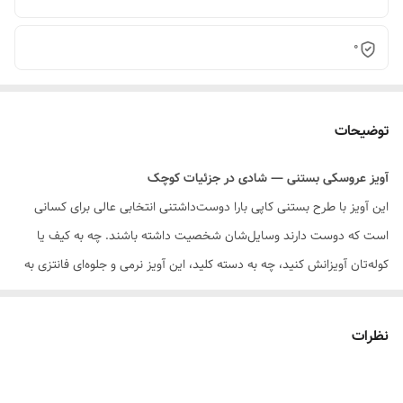
0
توضیحات
آویز عروسکی بستنی — شادی در جزئیات کوچک
این آویز با طرح بستنی کاپی بارا دوست‌داشتنی انتخابی عالی برای کسانی
است که دوست دارند وسایل‌شان شخصیت داشته باشند. چه به کیف یا
کوله‌تان آویزانش کنید، چه به دسته کلید، این آویز نرمی و جلوه‌ای فانتزی به
اجزای روزمره می‌دهد و باعث می‌شود وسایلتان چشم‌گیر شوند.
ویژگی‌ها
نظرات
طرح:
بستنی فانتزی — مناسب کسانی که دنبال اکسسوری بامزه و خاص
هستند