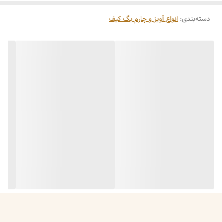
جنس:
پارچه نرم / پولیشی — لمس لطیف و وزن سبک
ابعاد:
دسته‌بندی
:
انواع آویز و چارم بگ کیف
جمع‌وجور، مناسب اتصال به کیف، کوله، کلید یا زیپ
یراق اتصال:
حلقه یا قلاب فلزی مقاوم برای نصب آسان
کاربرد:
جاکلیدی برای کلید خانه، ماشین یا محل کار
آویز کیف یا کوله‌پشتی
تزئینی برای زیپ کیف یا لباس
هدیه‌ای کوچک و فانتزی برای دوستان یا عزیزان
چرا این آویز؟
جزئی کوچک ولی تأثیرگذار که استایل شما را متمایز می‌کند
سبک و مناسب برای استفاده روزمره بدون اضافه‌بار
قیمت مناسب نسبت به کارایی و جلوه فانتزی‌اش