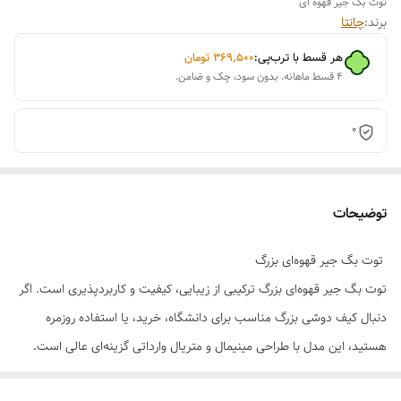
توت بگ جیر قهوه ای
برند:
چانتا
هر قسط با ترب‌پی:
۳۶۹٬۵۰۰
تومان
۴ قسط ماهانه. بدون سود، چک و ضامن.
0
توضیحات
توت بگ جیر قهوه‌ای بزرگ
توت بگ جیر قهوه‌ای بزرگ ترکیبی از زیبایی، کیفیت و کاربردپذیری است. اگر
دنبال کیف دوشی بزرگ مناسب برای دانشگاه، خرید، یا استفاده روزمره
هستید، این مدل با طراحی مینیمال و متریال وارداتی گزینه‌ای عالی است.
جا عینکی آویزشو
و
جاکارتی
ست این کیف را میتوانید از فرجام چانتا تهیه