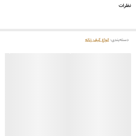
کنید.
نظرات
ویژگی‌های اصلی توت بگ جیر قهوه‌ای
جنس:
ترکیب جیر و چرم مصنوعی وارداتی با کیفیت بالا
رنگ:
قهوه‌ای تیره — ظاهری کلاسیک و قابل ست شدن با لباس‌های
دسته‌بندی
:
رسمی و روزمره
انواع کیف زنانه
ابعاد:
۱۰ × ۲۸ × ۳۵ سانتی‌متر — فضای کافی برای کتاب، کیف پول، لوازم
شخصی و ...
دسته‌ها:
دسته‌های چرمی مقاوم و دوخت‌خورده که تحمل وزن وسایل
داخل کیف را دارند
فضاها و جیب‌ها:
جیب جلویی چرمی برای دسترسی سریع
یک جیب بزرگ داخلی
کیف نظم‌دهنده کوچک همراه کیف
نوع بسته شدن:
مگنت جهت سهولت در استفاده و امنیت نسبی