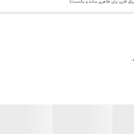
راق فلزی برای ظاهری ساده و یکدست)
کیف بزرگ برداری
 به رطوبت زیاد است
.
کل