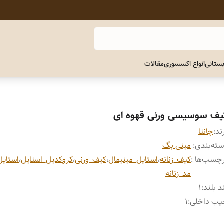
ستانی
انواع اکسسوری
مقالات
یف سوسیسی ورنی قهوه ای
ند:
چانتا
ته‌بندی
:
مینی بگ
چسب‌ها :
کیف_زنانه
،
استایل_مینیمال
،
کیف_ورنی
،
کروکدیل_استایل
،
استایل
مد_زنانه
د بلند
:
1
یب داخلی
:
1