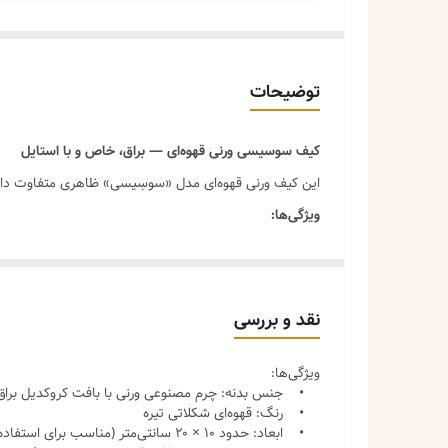
توضیحات
کیف سوسیسی ورنی قهوه‌ای — براق، خاص و با استایل
این کیف ورنی قهوه‌ای مدل «سوسِیسی» ظاهری متفاوت دارد؛
ویژگی‌ها:
جنس:
ورنی براق که جلوه‌ای لوکس دارد و چشم نواز اس
رنگ:
قهوه‌ای گرم و غنی — ست شدن آسان با لباس‌های
طراحی:
استوانه‌ای (“سوسیسی”) — جمع‌وجور ولی جادار
نقد و بررسی
بند دوشی بلند:
قابل تنظیم برای استفاده راحت بر شان
ویژگی‌ها:
جیب داخلی:
برای نظم دهی بهتر وسایل ریز
• جنس بدنه: چرم مصنوعی ورنی با بافت کروکدیل براق
کاربری‌ها:
مناسب مهمانی، قرارهای دوستانه، استفاده ر
• رنگ: قهوه‌ای شکلاتی تیره
• ابعاد: حدود ۱۰ × ۲۰ سانتی‌متر (مناسب برای استفاده روزانه و مهمانی)
نقاط قوت