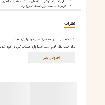
• نوع بند: بند دوشی با اتصال مستقیم به بدنه (بدون ی
ظاهر ویژه که توجه را جلب می‌کند
• کاربرد: مناسب برای استفاده روزمره،
ورنی براق — راحت تمیز می‌شود و جلوه خاصی دارد
سبک و قابل حمل — مناسب برای مواقعی که نمی‌خوای 
نظرات
نکات مراقبت
ورنی را از مصادره‌کننده‌های شیمیایی دور نگه دارید
شما هم درباره این محصول نظر خود را بنویسید.
اگر خیس شد، با پارچه نرم خشک کنید — ورنی حساس
برای ثبت نظر، لازم است ابتدا وارد حساب کاربری خود شوید
ارسال: موجودی فروشگاه فرجام چانتا — ارسال سریع
افزودن نظر
ضمانت: اصل بودن کالا + امکان بازگشت در صورت مش