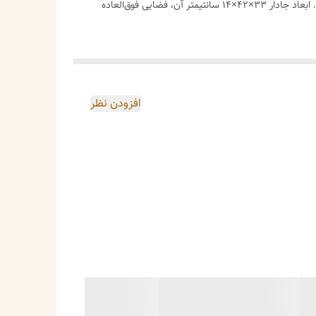
اگر به دنبال یک کیف بزرگ، بادوام و خوش‌استایل برای روزهای گرم سال هستید، این کیف طلقی با طرح پلنگی عسلی بهترین انتخاب شماست. ابعاد جادار ۳۳×۴۲×۱۴ سانتیمتر آن، فضایی فوق‌العاده
وازم آرایش، بطری آب و کتاب. دیگر نگران جا نبودن وسایل خود
افزودن نظر
 شخصیتی جسور و در عین حال شیک می‌بخشد.
قابل شستشو.