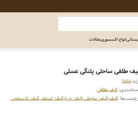
ستانی
انواع اکسسوری
مقالات
یف طلقی ساحلی پلنگی عسلی
ند:
چانتا
ته‌بندی
:
کیف طلقی
چسب‌ها :
کیف
،
کیف_ساحلی
،
کیف_دریا
،
کیف_استخر
،
کیف_تابستونی