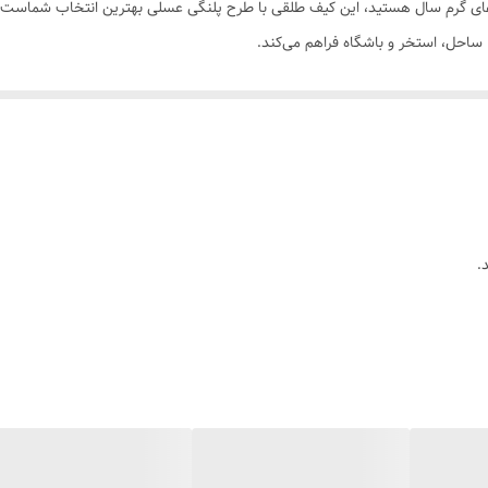
ساحل، استخر و باشگاه فراهم می‌کند.
۳۳×۴۲×۱۴ سانتیمتر)** – فضای کافی برای حمل حوله ساحلی، لباس اضافه، کرم ضدآفتاب، عینک، کیف ل
لی و قهوه‌ای با طرح پلنگی که هرگز از مد نمی‌افتد. این طرح به استایل شما
نداردترین نمونه کیف‌های طلقی موجود در بازار. مقاوم در برابر ضربه، ضد آب و 
کنار استخر، ساحل و روزهای بارانی. به راحتی با یک دستمال مرطوب تمیز می‌شود.
.
ی وزن بسیار سبکی دارد و حمل آن برای ساعات طولانی خسته‌کننده نیست.