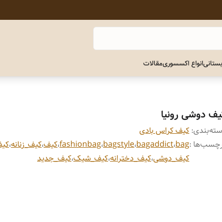
ستانی
انواع اکسسوری
مقالات
یف دوشی رونیا
ته‌بندی
:
کیف کراس بادی
چسب‌ها :
bag
،
bagaddict
،
bagstyle
،
fashionbag
،
کیف
،
کیف_زنانه
،
کیف
کیف_دوشی
،
کیف_دخترانه
،
کیف_شیک
،
کیف_جدید