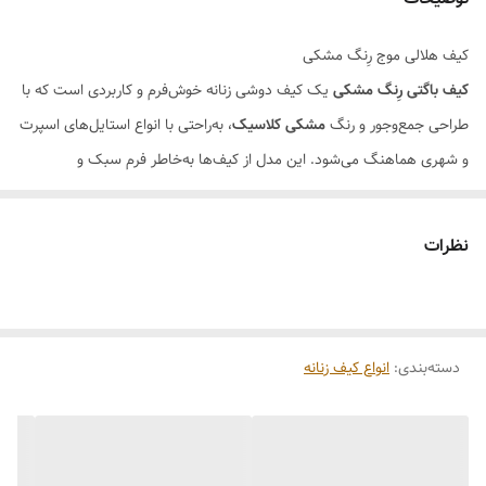
کیف هلالی موج رِنگ مشکی
کیف باگتی رِنگ مشکی
یک کیف دوشی زنانه خوش‌فرم و کاربردی است که با
طراحی جمع‌وجور و رنگ
مشکی کلاسیک
، به‌راحتی با انواع استایل‌های اسپرت
و شهری هماهنگ می‌شود. این مدل از کیف‌ها به‌خاطر فرم سبک و
کشیده‌شان، راحت برای حمل روی شانه یا در دست هستند و فضای کافی
برای وسایل ضروری دارند.
نظرات
H2: ویژگی‌های اصلی کیف باگتی رِنگ مشکی
طراحی کلاسیک و مینیمال:
فرم باگتی (Baguette) که هم شیک و هم
کاربردی است.
دسته‌بندی
:
رنگ مشکی:
انواع کیف زنانه
رنگی که همیشه مد است و با لباس‌های مختلف به‌راحتی
ست می‌شود.
بند دوشی:
بند قابل نصب برای استفاده روی شانه یا به‌صورت کراس‌بادی.
فضای مناسب:
جادار برای وسایل ضروری مثل موبایل، کیف پول، کلید و